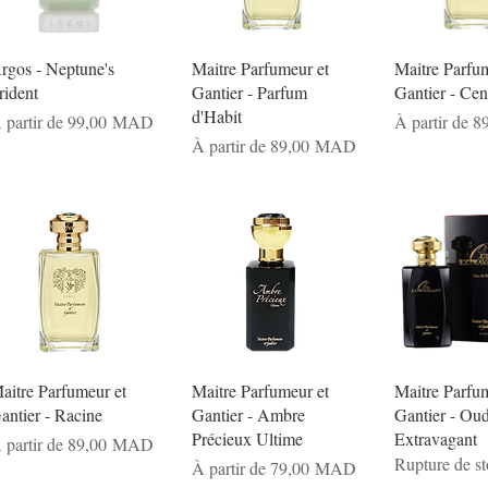
rgos - Neptune's
Maitre Parfumeur et
Maitre Parfum
rident
Gantier - Parfum
Gantier - Cen
d'Habit
rix promotionnel
Prix promotio
 partir de
99,00 MAD
À partir de
8
Prix promotionnel
À partir de
89,00 MAD
aitre Parfumeur et
Maitre Parfumeur et
Maitre Parfum
antier - Racine
Gantier - Ambre
Gantier - Ou
Précieux Ultime
Extravagant
rix promotionnel
 partir de
89,00 MAD
Rupture de s
Prix promotionnel
À partir de
79,00 MAD