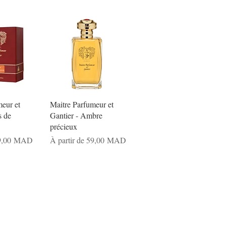
eur et
Maitre Parfumeur et
s de
Gantier - Ambre
précieux
nnel
Prix promotionnel
9,00 MAD
À partir de
59,00 MAD