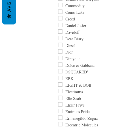
AVIS
Commodity
Como Lake
Creed
Daniel Josier
Davidoff
Dear Diary
Diesel
Dior
Diptyque
Dolce & Gabbana
DSQUARED²
EBK
EIGHT & BOB
Electimuss
Elie Saab
Elixir Prive
Emirates Pride
Ermenegildo Zegna
Escentric Molecules