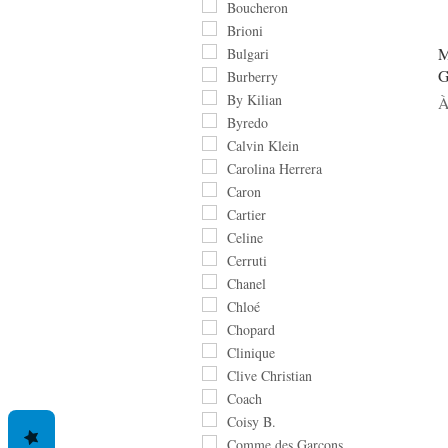
Boucheron
Brioni
M
Bulgari
G
Burberry
By Kilian
P
À
Byredo
Calvin Klein
Carolina Herrera
Caron
Cartier
Celine
Cerruti
Chanel
Chloé
Chopard
Clinique
Clive Christian
Coach
Coisy B.
Comme des Garçons