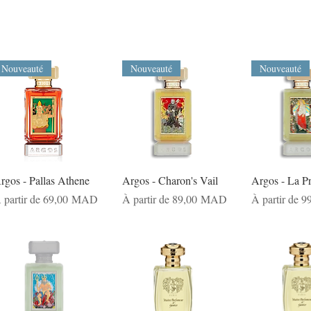
Nouveauté
Nouveauté
Nouveauté
rgos - Pallas Athene
Argos - Charon's Vail
Argos - La P
rix promotionnel
Prix promotionnel
Prix promotio
 partir de
69,00 MAD
À partir de
89,00 MAD
À partir de
9