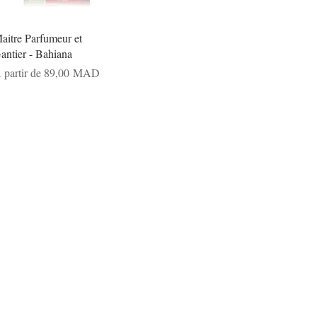
aitre Parfumeur et
antier - Bahiana
rix promotionnel
 partir de
89,00 MAD