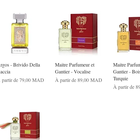
rgos - Brivido Della
Maitre Parfumeur et
Maitre Parfum
accia
Gantier - Vocalise
Gantier - Boi
Turquie
rix promotionnel
Prix promotionnel
 partir de
79,00 MAD
À partir de
89,00 MAD
Prix promotio
À partir de
8