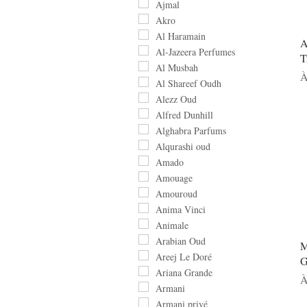
Ajmal
Akro
Al Haramain
A
Al-Jazeera Perfumes
T
Al Musbah
P
À
Al Shareef Oudh
Alezz Oud
Alfred Dunhill
Alghabra Parfums
Alqurashi oud
Amado
Amouage
Amouroud
Anima Vinci
Animale
Arabian Oud
M
Areej Le Doré
G
Ariana Grande
P
À
Armani
Armani privé