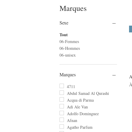
Marques
Sexe
Tout
06-Femmes
06-Hommes
06-unisex
Marques
A
P
À
4711
Abdul Samad Al Qurashi
Acqua di Parma
Adi Ale Van
Adolfo Dominguez
Afnan
Agatho Parfum