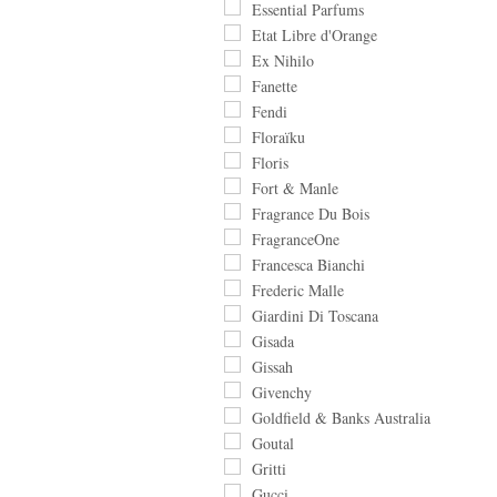
Essential Parfums
Etat Libre d'Orange
Ex Nihilo
Fanette
Fendi
Floraïku
Floris
Fort & Manle
Fragrance Du Bois
FragranceOne
Francesca Bianchi
Frederic Malle
Giardini Di Toscana
Gisada
Gissah
Givenchy
Goldfield & Banks Australia
Goutal
Gritti
Gucci