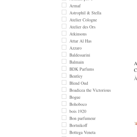
Armaf
Astrophil & Stella
Atelier Cologne
Atelier des Ors
Atkinsons
Attar Al Has
Azzaro
Baldessarini
Balmain
A
BDK Parfums
C
Bentley
P
À
Blend Oud
Boadicea the Victorious
Bogue
Bohoboco
bois 1920
Bon parfumeur
Bortnikoff
Bottega Veneta