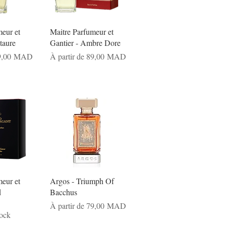
eur et
Maitre Parfumeur et
taure
Gantier - Ambre Dore
nnel
Prix promotionnel
9,00 MAD
À partir de
89,00 MAD
eur et
Argos - Triumph Of
d
Bacchus
Prix promotionnel
À partir de
79,00 MAD
tock