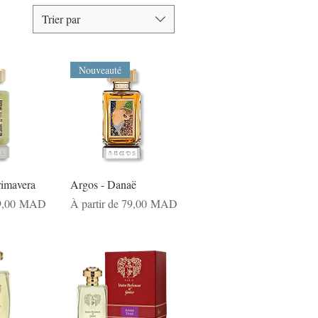
Trier par
Nouveauté
rimavera
Argos - Danaë
nnel
Prix promotionnel
9,00 MAD
À partir de
79,00 MAD