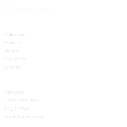
Mail:
ParfumSplit@gmail.com
Shop
Collections
Produits
Niches
Designers
Bundles
Information
A propos
Contactez-nous
Blog & FAQs
Expédition et retour
Privacy Policy