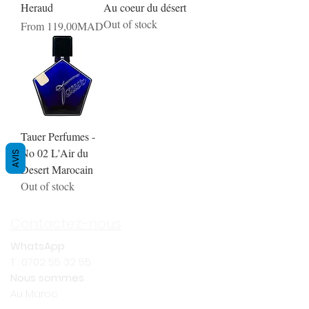
Heraud
Au coeur du désert
Out of stock
Price
From 119,00MAD
Tauer Perfumes -
No 02 L'Air du
AVIS
Desert Marocain
Out of stock
Contactez-nous
WhatsApp
T :
0702 55 32 55
Nous sommes
Au Maroc