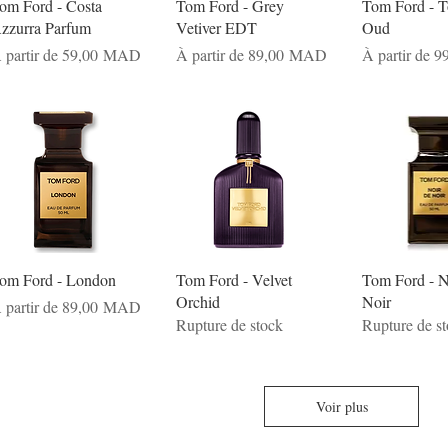
om Ford - Costa
Tom Ford - Grey
Tom Ford - 
zzurra Parfum
Vetiver EDT
Oud
rix promotionnel
Prix promotionnel
Prix promotio
 partir de
59,00 MAD
À partir de
89,00 MAD
À partir de
9
om Ford - London
Tom Ford - Velvet
Tom Ford - N
Orchid
Noir
rix promotionnel
 partir de
89,00 MAD
Rupture de stock
Rupture de s
Voir plus