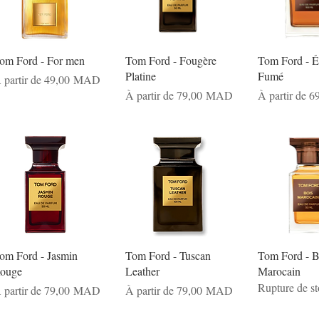
om Ford - For men
Tom Ford - Fougère
Tom Ford - 
Platine
Fumé
rix promotionnel
 partir de
49,00 MAD
Prix promotionnel
Prix promotio
À partir de
79,00 MAD
À partir de
6
om Ford - Jasmin
Tom Ford - Tuscan
Tom Ford - B
ouge
Leather
Marocain
Rupture de s
rix promotionnel
Prix promotionnel
 partir de
79,00 MAD
À partir de
79,00 MAD