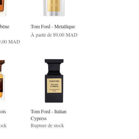
Ébène
Tom Ford - Metallique
Prix promotionnel
À partir de
89,00 MAD
nnel
9,00 MAD
ois
Tom Ford - Italian
Cypress
tock
Rupture de stock