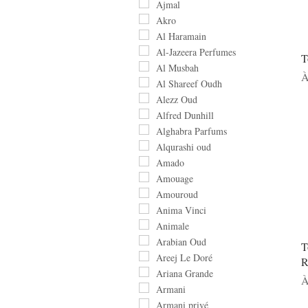
Ajmal
Akro
Al Haramain
Al-Jazeera Perfumes
T
Al Musbah
P
À
Al Shareef Oudh
Alezz Oud
Alfred Dunhill
Alghabra Parfums
Alqurashi oud
Amado
Amouage
Amouroud
Anima Vinci
Animale
Arabian Oud
T
Areej Le Doré
R
Ariana Grande
P
À
Armani
Armani privé