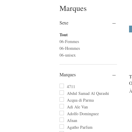
Marques
Sexe
Tout
06-Femmes
06-Hommes
06-unisex
Marques
T
O
4711
P
À
Abdul Samad Al Qurashi
Acqua di Parma
Adi Ale Van
Adolfo Dominguez
Afnan
Agatho Parfum