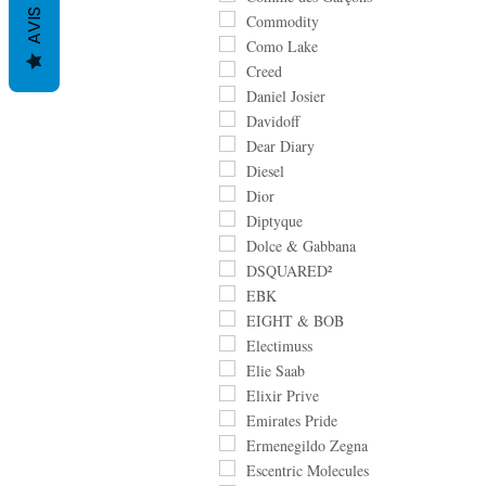
AVIS
Commodity
Como Lake
Creed
Daniel Josier
Davidoff
Dear Diary
Diesel
Dior
Diptyque
Dolce & Gabbana
DSQUARED²
EBK
EIGHT & BOB
Electimuss
Elie Saab
Elixir Prive
Emirates Pride
Ermenegildo Zegna
Escentric Molecules