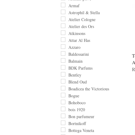
Armaf
Astrophil & Stella
Atelier Cologne
Atelier des Ors
Atkinsons
Attar Al Has
Azzaro
Baldessarini
T
Balmain
A
BDK Parfums
R
Bentley
Blend Oud
Boadicea the Victorious
Bogue
Bohoboco
bois 1920
Bon parfumeur
Bortnikoff
Bottega Veneta