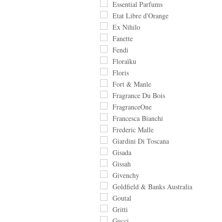
Essential Parfums
Etat Libre d'Orange
Ex Nihilo
Fanette
Fendi
Floraïku
Floris
Fort & Manle
Fragrance Du Bois
FragranceOne
Francesca Bianchi
Frederic Malle
Giardini Di Toscana
Gisada
Gissah
Givenchy
Goldfield & Banks Australia
Goutal
Gritti
Gucci