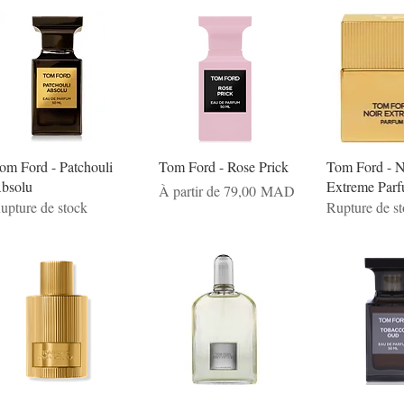
om Ford - Patchouli
Tom Ford - Rose Prick
Tom Ford - N
bsolu
Extreme Par
Prix promotionnel
À partir de
79,00 MAD
upture de stock
Rupture de s