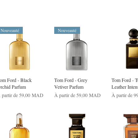
Nouveauté
Nouveauté
om Ford - Black
Tom Ford - Grey
Tom Ford - T
rchid Parfum
Vetiver Parfum
Leather Inten
rix promotionnel
Prix promotionnel
Prix promotio
 partir de
59,00 MAD
À partir de
59,00 MAD
À partir de
9