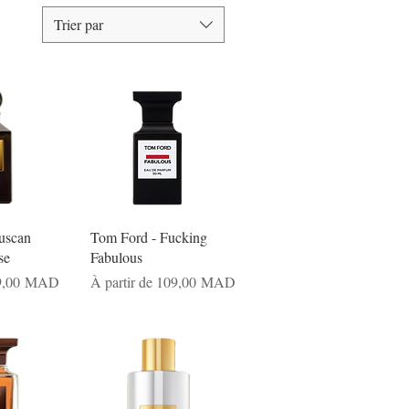
Trier par
uscan
Tom Ford - Fucking
se
Fabulous
nnel
Prix promotionnel
9,00 MAD
À partir de
109,00 MAD