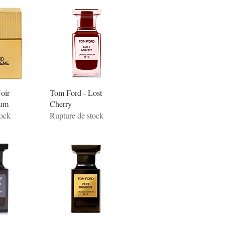
oir
Tom Ford - Lost
fum
Cherry
tock
Rupture de stock