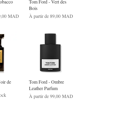
Tobacco
Tom Ford - Vert des
Bois
nnel
Prix promotionnel
9,00 MAD
À partir de
89,00 MAD
oir de
Tom Ford - Ombre
Leather Parfum
tock
Prix promotionnel
À partir de
99,00 MAD