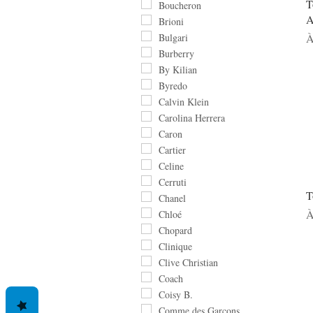
T
Boucheron
A
Brioni
P
Bulgari
À
Burberry
By Kilian
Byredo
Calvin Klein
Carolina Herrera
Caron
Cartier
Celine
Cerruti
T
Chanel
P
À
Chloé
Chopard
Clinique
Clive Christian
Coach
Coisy B.
Comme des Garçons