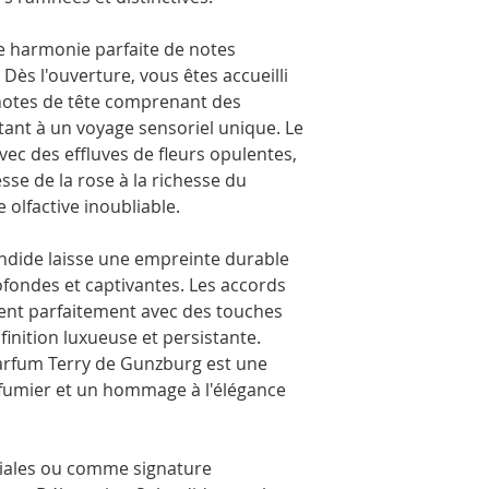
partir des parfums ori
Les flacons peuvent êtr
photos. Ils sont embal
e harmonie parfaite de notes
transport en toute séc
ès l'ouverture, vous êtes accueilli
notes de tête comprenant des
itant à un voyage sensoriel unique. Le
ec des effluves de fleurs opulentes,
sse de la rose à la richesse du
 olfactive inoubliable.
endide laisse une empreinte durable
ofondes et captivantes. Les accords
ient parfaitement avec des touches
finition luxueuse et persistante.
arfum Terry de Gunzburg est une
arfumier et un hommage à l'élégance
ciales ou comme signature