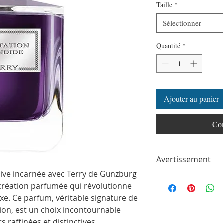
Taille
*
Sélectionner
Quantité
*
Ajouter au panier
Com
Avertissement
tive incarnée avec Terry de Gunzburg
ParfumSplit n'est en a
 création parfumée qui révolutionne
toute autre marque de
ParfumSplit.com. Il ne 
uxe. Ce parfum, véritable signature de
de maison ou de conce
tion, est un choix incontournable
Le client recevra un fl
 raffinées et distinctives.