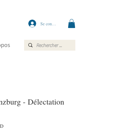
Se connecter
opos
nzburg - Délectation
Prix
AD
promotionnel