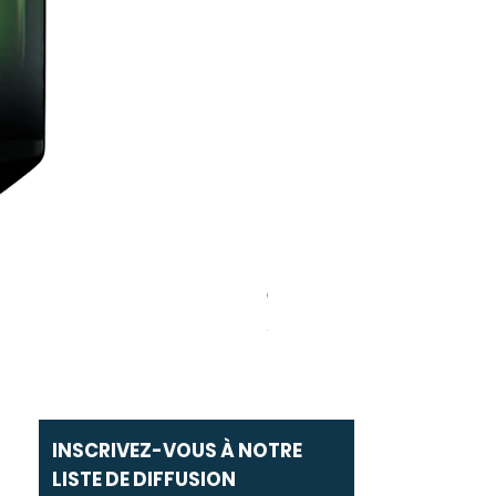
Carolina Herrera - Very Good Gir
Prix promotionnel
À partir de
49,00 MAD
INSCRIVEZ-VOUS À NOTRE
LISTE DE DIFFUSION