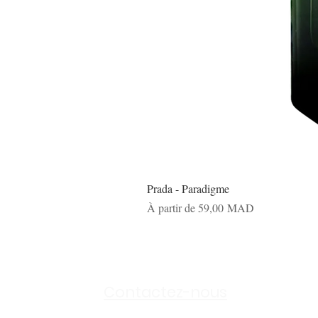
Prada - Paradigme
Prix promotionnel
À partir de
59,00 MAD
Sh
Contactez-nous