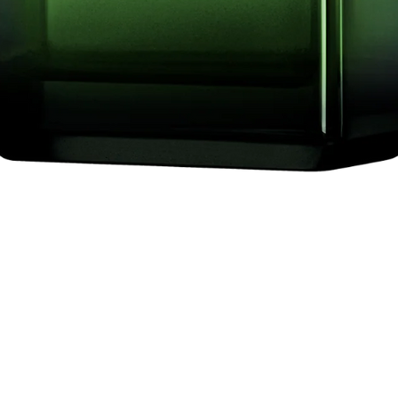
Aperçu rapide
op
Information