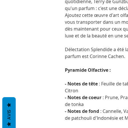
quotidienne, Terry de Gunzbu
qu'un parfum : c'est une décla
Ajoutez cette œuvre d'art olfac
vous transporter dans un mon
dès maintenant pour ceux qui
luxe et de la beauté en une s
Délectation Splendide a été l
parfum est Corinne Cachen.
Pyramide Olfactive :
- Notes de tête
: Feuille de t
Citron
- Notes de coeur
: Prune, Pr
de tonka
- Notes de fond
: Cannelle, V
AVIS
de patchouli d'Indonésie et 