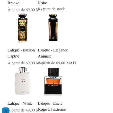
Bronze
Noire
Rupture de stock
Prix promotionnel
À partir de
69,00 MAD
Lalique - Illusion
Lalique - Elegance
Captive
Animale
Prix promotionnel
Prix promotionnel
À partir de
69,00 MAD
À partir de
69,00 MAD
Lalique - White
Lalique - Encre
Noire à l'Extreme
Prix promotionnel
À partir de
49,00 MAD