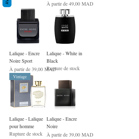
AVIS
Prix promotionnel
À partir de
49,00 MAD
Lalique - Encre
Lalique - White in
Noire Sport
Black
Rupture de stock
Prix promotionnel
À partir de
39,00 MAD
Vintage
Lalique - Lalique
Lalique - Encre
pour homme
Noire
Rupture de stock
Prix promotionnel
À partir de
39,00 MAD