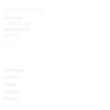
Contactez-nous
WhatsApp
T :
0702 55 32 55
Nous sommes
Au Maroc
Mail:
ParfumSplit@gmail.com
Shop
Collections
Produits
Niches
Designers
Bundles