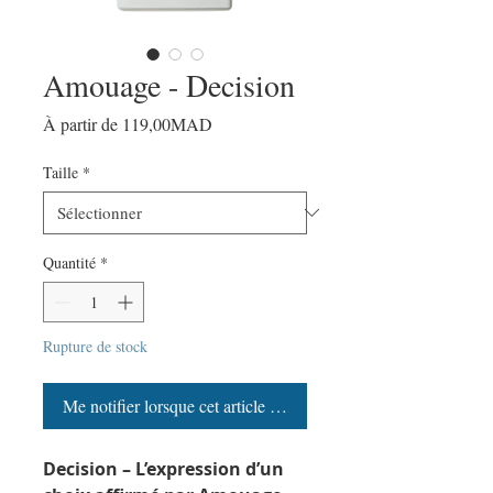
Amouage - Decision
Prix
À partir de
119,00MAD
promotionnel
Taille
*
Quantité
*
Rupture de stock
Me notifier lorsque cet article est disponible
Decision – L’expression d’un