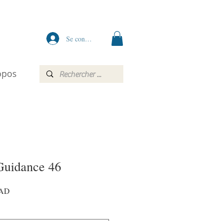
Se connecter
opos
Guidance 46
Prix
MAD
promotionnel