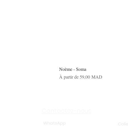
Noème - Soma
Prix promotionnel
À partir de
59,00 MAD
Sh
Contactez-nous
WhatsApp
Coll