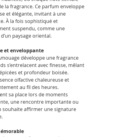
transport en toute séc
 de la fragrance. Ce parfum enveloppe
e et élégante, invitant à une
e. À la fois sophistiqué et
moment suspendu, comme une
 d’un paysage oriental.
he et enveloppante
 Amouage développe une fragrance
rds s’entrelacent avec finesse, mêlant
picées et profondeur boisée.
ence olfactive chaleureuse et
entement au fil des heures.
ent sa place lors de moments
gante, une rencontre importante ou
n souhaite affirmer une signature
e.
 mémorable