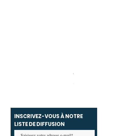
Carolina Herrera - Bad Boy Ext
Prix promotionnel
À partir de
69,00 MAD
INSCRIVEZ-VOUS À NOTRE
LISTE DE DIFFUSION