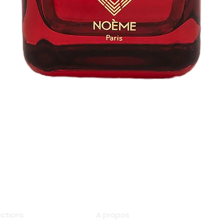
Aperçu rapide
op
Information
ections
A propos