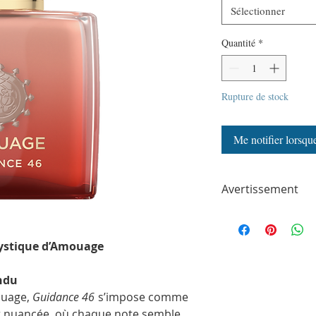
Sélectionner
Quantité
*
Rupture de stock
Me notifier lorsque
Avertissement
ParfumSplit n'est en a
toute autre marque de
ParfumSplit.com. Il ne 
mystique d’Amouage
de maison ou de conce
Le client recevra un fl
endu
partir des parfums ori
Les flacons peuvent êtr
ouage,
Guidance 46
s’impose comme
photos. Ils sont embal
t nuancée, où chaque note semble