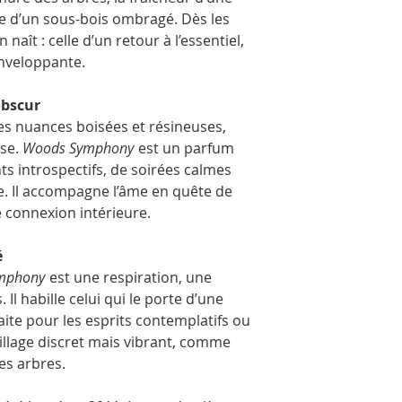
partir des parfums ori
re d’un sous-bois ombragé. Dès les
Les flacons peuvent êtr
photos. Ils sont embal
aît : celle d’un retour à l’essentiel,
transport en toute séc
enveloppante.
obscur
es nuances boisées et résineuses,
sse.
Woods Symphony
est un parfum
s introspectifs, de soirées calmes
e. Il accompagne l’âme en quête de
e connexion intérieure.
é
mphony
est une respiration, une
l habille celui qui le porte d’une
aite pour les esprits contemplatifs ou
illage discret mais vibrant, comme
es arbres.