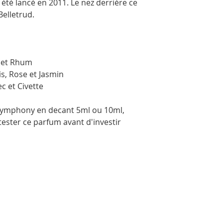
é lancé en 2011. Le nez derrière ce
Belletrud.
s et Rhum
is, Rose et Jasmin
ec et Civette
ymphony en decant 5ml ou 10ml,
tester ce parfum avant d'investir