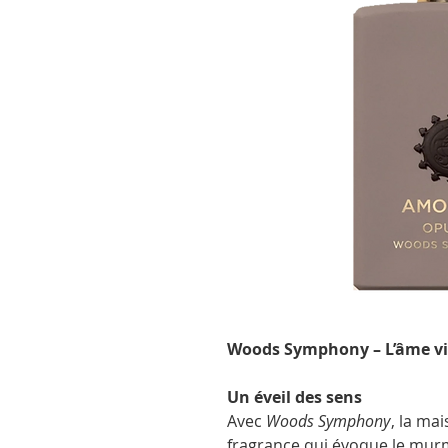
Woods Symphony – L’âme vib
Un éveil des sens
Avec
Woods Symphony
, la ma
fragrance qui évoque le murm