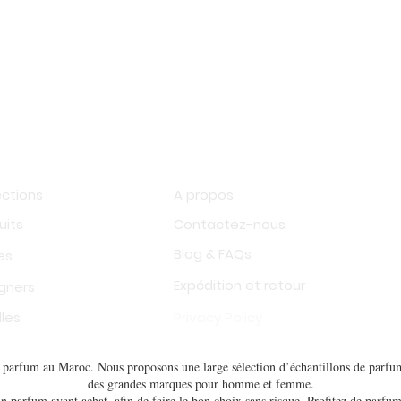
Aperçu rapide
op
Information
ections
A propos
uits
Contactez-nous
Blog & FAQs
es
Expédition et retour
gners
les
Privacy Policy
de parfum au Maroc. Nous proposons une large sélection d’échantillons de parfum
des grandes marques pour homme et femme.
n parfum avant achat, afin de faire le bon choix sans risque. Profitez de parfum