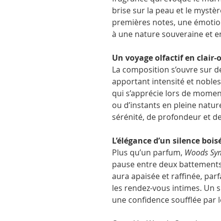
brise sur la peau et le mystè
premières notes, une émotion n
à une nature souveraine et 
Un voyage olfactif en clair-
La composition s’ouvre sur d
apportant intensité et noble
qui s’apprécie lors de moment
ou d’instants en pleine natur
sérénité, de profondeur et d
L’élégance d’un silence bois
Plus qu’un parfum,
Woods Sy
pause entre deux battements. I
aura apaisée et raffinée, parf
les rendez-vous intimes. Un s
une confidence soufflée par l