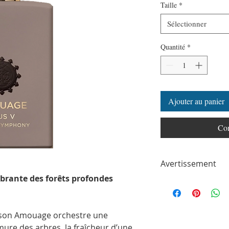
Taille
*
Sélectionner
Quantité
*
Ajouter au panier
Com
Avertissement
rante des forêts profondes
ParfumSplit n'est en a
toute autre marque de
ParfumSplit.com. Il ne 
de maison ou de conce
ison Amouage orchestre une
Le client recevra un fl
ure des arbres, la fraîcheur d’une