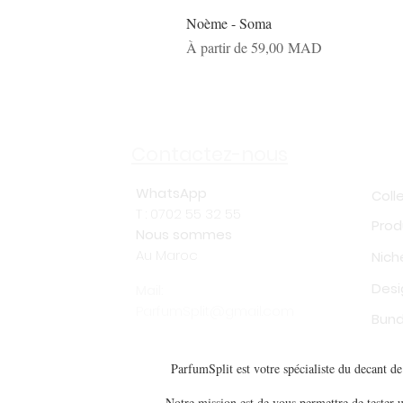
Noème - Soma
Prix promotionnel
À partir de
59,00 MAD
Sh
Contactez-nous
WhatsApp
Coll
T : 0702 55 32 55
Prod
Nous sommes
Au Maroc
Nich
Desi
Mail:
ParfumSplit@gmail.com
Bund
ParfumSplit est votre spécialiste du decant 
Notre mission est de vous permettre de tester u