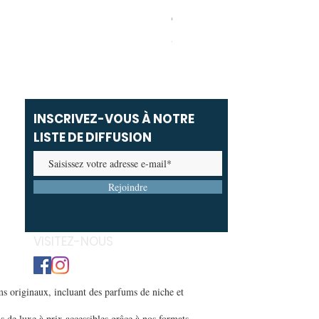
Carolina Herrera - Bad Boy Ext
Prix promotionnel
À partir de
69,00 MAD
INSCRIVEZ-VOUS À NOTRE
LISTE DE DIFFUSION
Rejoindre
VISITEZ-NOUS
s originaux, incluant des parfums de niche et
s de luxe à prix accessibles grâce à nos formats