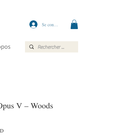
Se connecter
opos
Opus V – Woods
Prix
AD
promotionnel