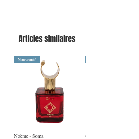
Articles similaires
Nouveauté
Nouveauté
Noème - Soma
Carolina Herrera - Bad Bo