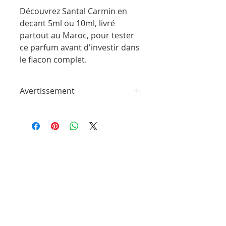
Découvrez Santal Carmin en
decant 5ml ou 10ml, livré
partout au Maroc, pour tester
ce parfum avant d'investir dans
le flacon complet.
Avertissement
ParfumSplit n'est en aucun cas affilié à
cette marque ou à toute autre marque
de parfum trouvée sur ParfumSplit.com.
Il ne s'agit pas d'échantillons de produit
de maison ou de conception sous
licence.
Le client recevra un flacon vaporisateur
rempli à la main à partir des parfums
originaux des marques originales.
Les flacons peuvent être différents de
ceux illustrés sur les photos. Ils sont
emballés avec soin pour garantir un
transport en toute sécurité.