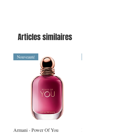
Articles similaires
Nouveauté
Nouveauté
Armani - Power Of You
Montblanc - Explorer Extr