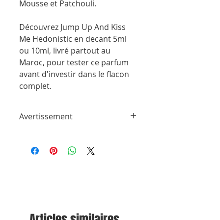
Mousse et Patchouli.
Découvrez Jump Up And Kiss
Me Hedonistic en decant 5ml
ou 10ml, livré partout au
Maroc, pour tester ce parfum
avant d'investir dans le flacon
complet.
Avertissement
ParfumSplit n'est en aucun cas affilié à
cette marque ou à toute autre marque
de parfum trouvée sur ParfumSplit.com.
Il ne s'agit pas d'échantillons de produit
de maison ou de conception sous
licence.
Le client recevra un flacon vaporisateur
rempli à la main à partir des parfums
originaux des marques originales.
Articles similaires
Les flacons peuvent être différents de