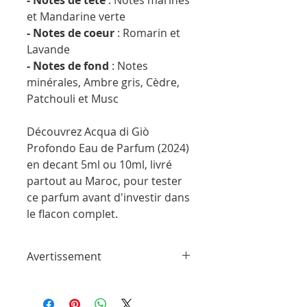
et Mandarine verte
- Notes de coeur
: Romarin et
Lavande
- Notes de fond
: Notes
minérales, Ambre gris, Cèdre,
Patchouli et Musc
Découvrez Acqua di Giò
Profondo Eau de Parfum (2024)
en decant 5ml ou 10ml, livré
partout au Maroc, pour tester
ce parfum avant d'investir dans
le flacon complet.
Avertissement
ParfumSplit n'est en aucun cas affilié à
cette marque ou à toute autre marque
de parfum trouvée sur ParfumSplit.com.