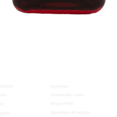
Aperçu rapide
op
Information
ections
A propos
uits
Contactez-nous
Blog & FAQs
es
Expédition et retour
gners