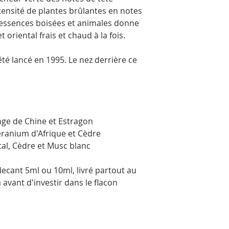
photos. Ils sont embal
ntensité de plantes brûlantes en notes
transport en toute séc
d'essences boisées et animales donne
 oriental frais et chaud à la fois.
té lancé en 1995. Le nez derrière ce
nge de Chine et Estragon
éranium d'Afrique et Cèdre
tal, Cèdre et Musc blanc
cant 5ml ou 10ml, livré partout au
avant d'investir dans le flacon