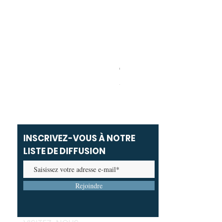
Carolina Herrera - Bad Boy Ext
Prix promotionnel
À partir de
69,00 MAD
INSCRIVEZ-VOUS À NOTRE
LISTE DE DIFFUSION
Rejoindre