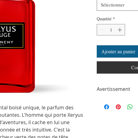
Sélectionner
Quantité
*
Ajouter au panier
Com
Avertissement
ParfumSplit n'est en a
toute autre marque de
tal boisé unique, le parfum des
ParfumSplit.com. Il ne 
routantes. L'homme qui porte Xeryus
de maison ou de conce
d'aventures, il cache en lui une
Le client recevra un fl
nnée et très intuitive. C'est la
partir des parfums ori
Les flacons peuvent êtr
cheur verte des notes de tête