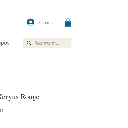
Se connecter
opos
Xeryus Rouge
Prix
AD
promotionnel