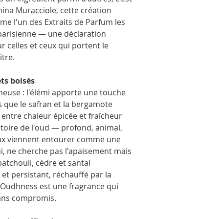
photos. Ils sont embal
nina Muracciole, cette création
transport en toute séc
e l'un des Extraits de Parfum les
parisienne — une déclaration
r celles et ceux qui portent le
tre.
ts boisés
neuse : l'élémi apporte une touche
is que le safran et la bergamote
entre chaleur épicée et fraîcheur
itoire de l'oud — profond, animal,
yrax viennent entourer comme une
ui, ne cherche pas l'apaisement mais
atchouli, cèdre et santal
et persistant, réchauffé par la
r Oudhness est une fragrance qui
sans compromis.