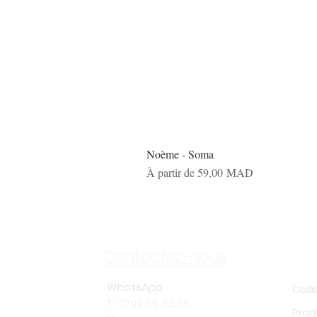
Noème - Soma
Prix promotionnel
À partir de
59,00 MAD
Sh
Contactez-nous
WhatsApp
Coll
T : 0702 55 32 55
Prod