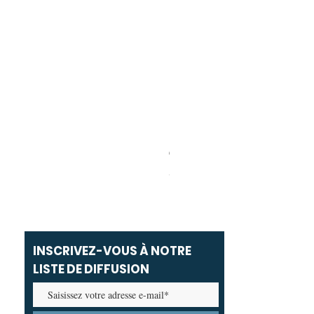
Carolina Herrera - Bad Boy Ext
Prix promotionnel
À partir de
69,00 MAD
INSCRIVEZ-VOUS À NOTRE
LISTE DE DIFFUSION