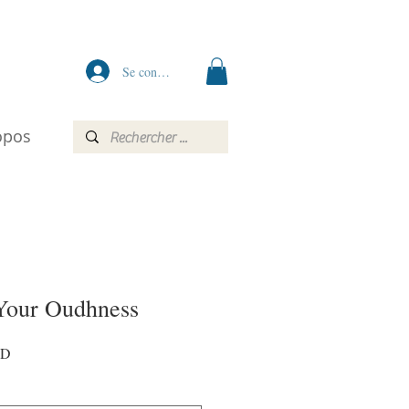
Se connecter
opos
Your Oudhness
Prix
AD
promotionnel