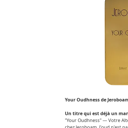
Your Oudhness de Jeroboam 
Un titre qui est déjà un ma
"Your Oudhness" — Votre Altes
chez Jeroboam, l'oud n'est pa