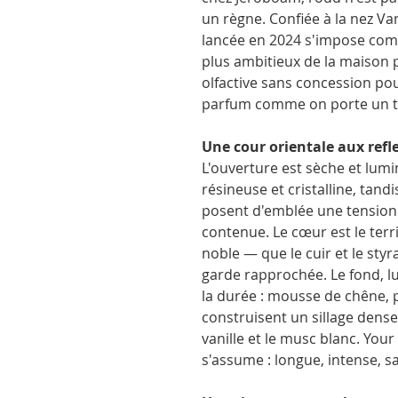
un règne. Confiée à la nez Va
lancée en 2024 s'impose comm
plus ambitieux de la maison 
olfactive sans concession pou
parfum comme on porte un ti
Une cour orientale aux refle
L'ouverture est sèche et lumi
résineuse et cristalline, tand
posent d'emblée une tension 
contenue. Le cœur est le terr
noble — que le cuir et le st
garde rapprochée. Le fond, l
la durée : mousse de chêne, p
construisent un sillage dense 
vanille et le musc blanc. You
s'assume : longue, intense, 