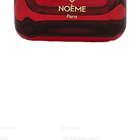
Aperçu rapide
op
Information
ections
A propos
uits
Contactez-nous