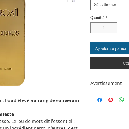
Sélectionner
Quantité
*
Ajouter au panier
Com
Avertissement
ParfumSplit n'est en a
toute autre marque de
: l'oud élevé au rang de souverain
ParfumSplit.com. Il ne 
de maison ou de conce
nifeste
Le client recevra un fl
se. Le jeu de mots dit l'essentiel :
partir des parfums ori
Les flacons peuvent êtr
s un ingrédient parmi d'autres, c'est