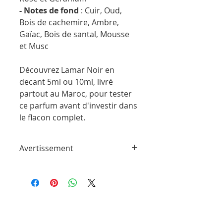
- Notes de fond
: Cuir, Oud,
Bois de cachemire, Ambre,
Gaïac, Bois de santal, Mousse
et Musc
Découvrez Lamar Noir en
decant 5ml ou 10ml, livré
partout au Maroc, pour tester
ce parfum avant d'investir dans
le flacon complet.
Avertissement
ParfumSplit n'est en aucun cas affilié à
cette marque ou à toute autre marque
de parfum trouvée sur ParfumSplit.com.
Il ne s'agit pas d'échantillons de produit
de maison ou de conception sous
licence.
Le client recevra un flacon vaporisateur