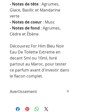
- Notes de tête
: Agrumes,
Glace, Basilic et Mandarine
verte
- Notes de coeur
: Musc
- Notes de fond
: Agrumes,
Cèdre et Ébène
Découvrez For Him Bleu Noir
Eau De Toilette Extreme en
decant 5ml ou 10ml, livré
partout au Maroc, pour tester
ce parfum avant d'investir dans
le flacon complet.
Avertissement
ParfumSplit n'est en aucun cas affilié à
cette marque ou à toute autre marque
de parfum trouvée sur ParfumSplit.com.