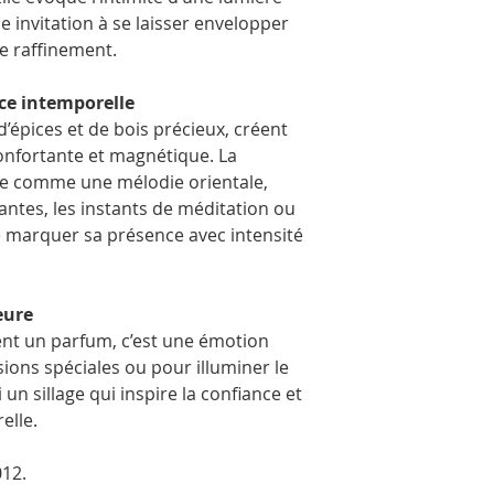
partir des parfums ori
e invitation à se laisser envelopper
Les flacons peuvent êtr
photos. Ils sont embal
e raffinement.
transport en toute séc
ce intemporelle
’épices et de bois précieux, créent
onfortante et magnétique. La
ne comme une mélodie orientale,
gantes, les instants de méditation ou
 marquer sa présence avec intensité
eure
nt un parfum, c’est une émotion
sions spéciales ou pour illuminer le
i un sillage qui inspire la confiance et
elle.
012.