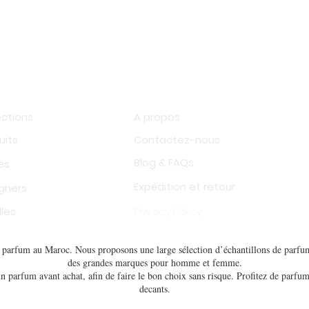
op
Information
ections
A propos
uits
Contactez-nous
Blog & FAQs
es
Expédition et retour
gners
les
Privacy Policy
de parfum au Maroc. Nous proposons une large sélection d’échantillons de parfum
des grandes marques pour homme et femme.
n parfum avant achat, afin de faire le bon choix sans risque. Profitez de parfum
decants.