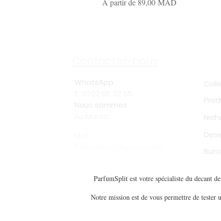
Prix promotionnel
À partir de
89,00 MAD
Sh
Contactez-nous
WhatsApp
Coll
T : 0702 55 32 55
Prod
Nous sommes
Au Maroc
Nich
Desi
Mail:
ParfumSplit@gmail.com
Bund
ParfumSplit est votre spécialiste du decant 
Notre mission est de vous permettre de tester u