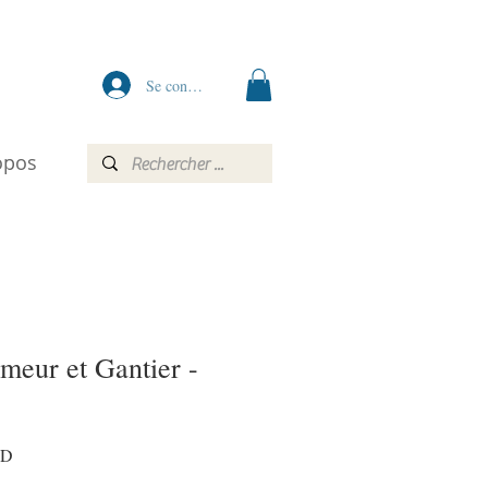
Se connecter
opos
meur et Gantier -
Prix
AD
promotionnel