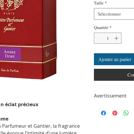
Taille
*
Sélectionner
Quantité
*
Ajouter au panier
Com
Avertissement
n éclat précieux
ParfumSplit n'est en a
toute autre marque de
ParfumSplit.com. Il ne 
’âme
de maison ou de conce
 Parfumeur et Gantier, la fragrance
Le client recevra un fl
lle évoque l’intimité d’une lumière