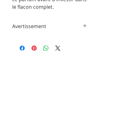
le flacon complet.
Avertissement
ParfumSplit n'est en aucun cas affilié à
cette marque ou à toute autre marque
de parfum trouvée sur ParfumSplit.com.
Il ne s'agit pas d'échantillons de produit
de maison ou de conception sous
licence.
Le client recevra un flacon vaporisateur
rempli à la main à partir des parfums
originaux des marques originales.
Les flacons peuvent être différents de
ceux illustrés sur les photos. Ils sont
emballés avec soin pour garantir un
transport en toute sécurité.