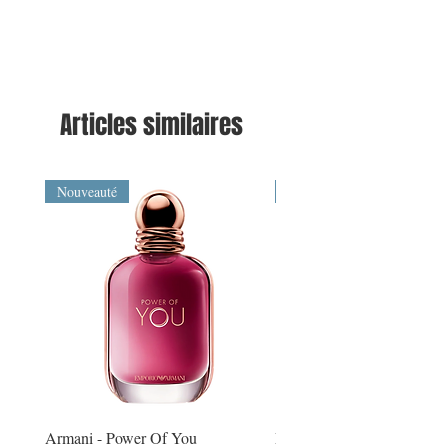
Articles similaires
Nouveauté
Nouveauté
Armani - Power Of You
Montblanc - Explorer Extr