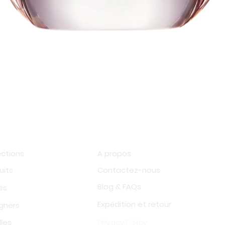
Aperçu rapide
op
Information
ections
A propos
uits
Contactez-nous
Blog & FAQs
es
Expédition et retour
gners
les
Privacy Policy