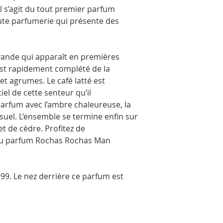
transport en toute séc
l s’agit du tout premier parfum
ute parfumerie qui présente des
vande qui apparaît en premières
st rapidement complété de la
et agrumes. Le café latté est
el de cette senteur qu’il
rfum avec l’ambre chaleureuse, la
nsuel. L’ensemble se termine enfin sur
et de cèdre. Profitez de
e du parfum Rochas Rochas Man
99. Le nez derrière ce parfum est