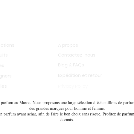
op
Information
ections
A propos
uits
Contactez-nous
Blog & FAQs
es
Expédition et retour
gners
les
Privacy Policy
de parfum au Maroc. Nous proposons une large sélection d’échantillons de parfum
des grandes marques pour homme et femme.
n parfum avant achat, afin de faire le bon choix sans risque. Profitez de parfum
decants.