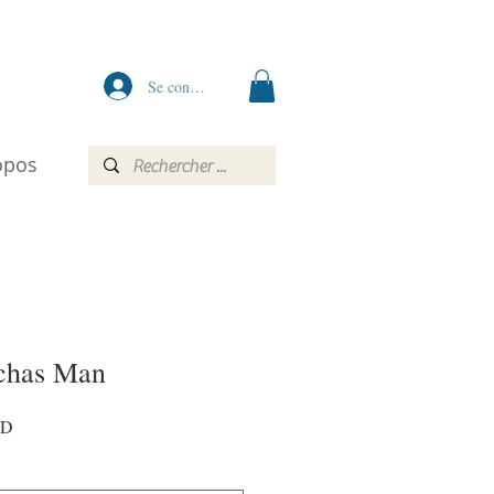
Se connecter
opos
chas Man
Prix
AD
promotionnel