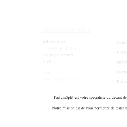
Sh
Contactez-nous
WhatsApp
Coll
T : 0702 55 32 55
Prod
Nous sommes
Au Maroc
Nich
Desi
Mail:
ParfumSplit@gmail.com
Bund
ParfumSplit est votre spécialiste du decant 
Notre mission est de vous permettre de tester u