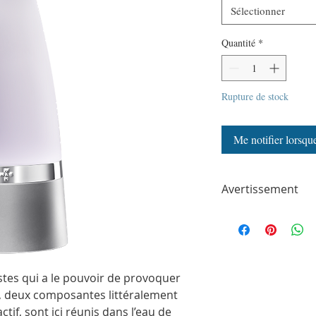
Sélectionner
Quantité
*
Rupture de stock
Me notifier lorsque
Avertissement
ParfumSplit n'est en a
toute autre marque de
ParfumSplit.com. Il ne 
de maison ou de conce
Le client recevra un fl
stes qui a le pouvoir de provoquer
partir des parfums ori
fé, deux composantes littéralement
Les flacons peuvent êtr
photos. Ils sont embal
tif, sont ici réunis dans l’eau de