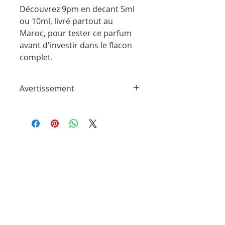
Découvrez 9pm en decant 5ml
ou 10ml, livré partout au
Maroc, pour tester ce parfum
avant d'investir dans le flacon
complet.
Avertissement
ParfumSplit n'est en aucun cas affilié à
cette marque ou à toute autre marque
de parfum trouvée sur ParfumSplit.com.
Il ne s'agit pas d'échantillons de produit
de maison ou de conception sous
licence.
Le client recevra un flacon vaporisateur
rempli à la main à partir des parfums
originaux des marques originales.
Les flacons peuvent être différents de
ceux illustrés sur les photos. Ils sont
emballés avec soin pour garantir un
transport en toute sécurité.