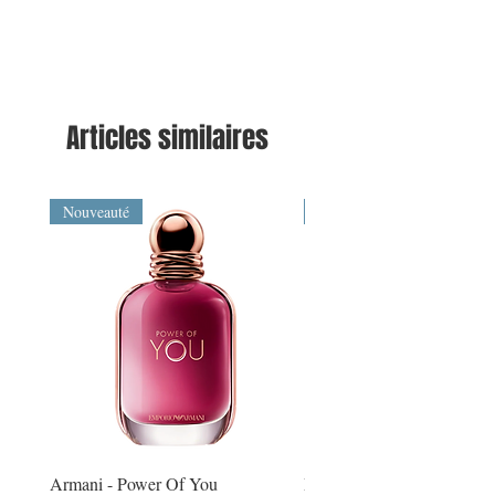
Articles similaires
Nouveauté
Nouveauté
Armani - Power Of You
Montblanc - Explorer Extr