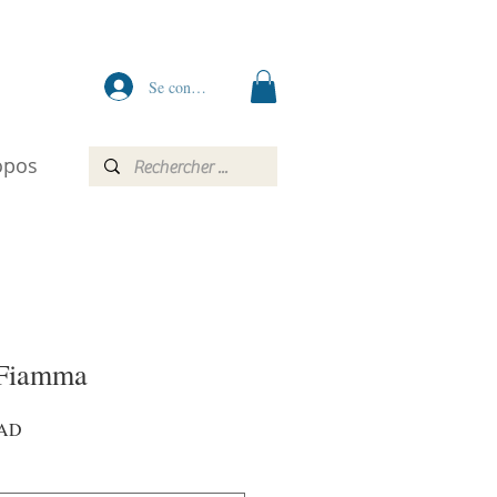
Se connecter
opos
 Fiamma
Prix
MAD
promotionnel