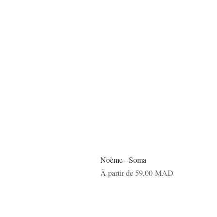
Noème - Soma
Prix promotionnel
À partir de
59,00 MAD