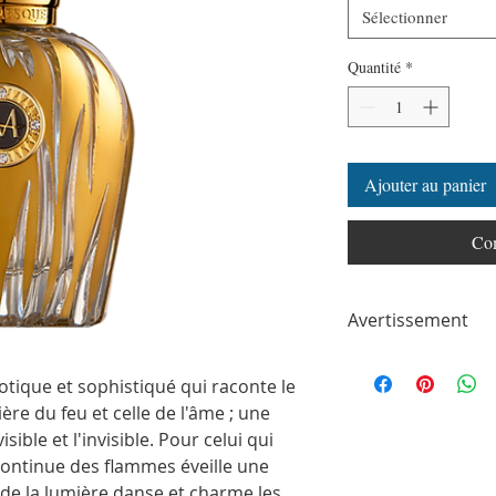
Sélectionner
Quantité
*
Ajouter au panier
Com
Avertissement
ParfumSplit n'est en a
toute autre marque de
tique et sophistiqué qui raconte le
ParfumSplit.com. Il ne 
ère du feu et celle de l'âme ; une
de maison ou de conce
ible et l'invisible. Pour celui qui
Le client recevra un fl
continue des flammes éveille une
partir des parfums ori
Les flacons peuvent êtr
e de la lumière danse et charme les