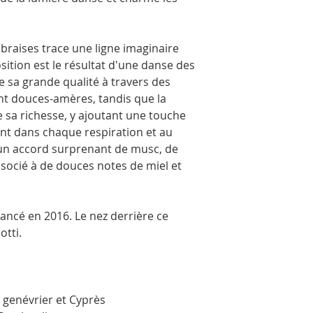
photos. Ils sont embal
transport en toute séc
s braises trace une ligne imaginaire
ition est le résultat d'une danse des
le sa grande qualité à travers des
nt douces-amères, tandis que la
 sa richesse, y ajoutant une touche
ont dans chaque respiration et au
un accord surprenant de musc, de
ssocié à de douces notes de miel et
lancé en 2016. Le nez derrière ce
tti.
de genévrier et Cyprès