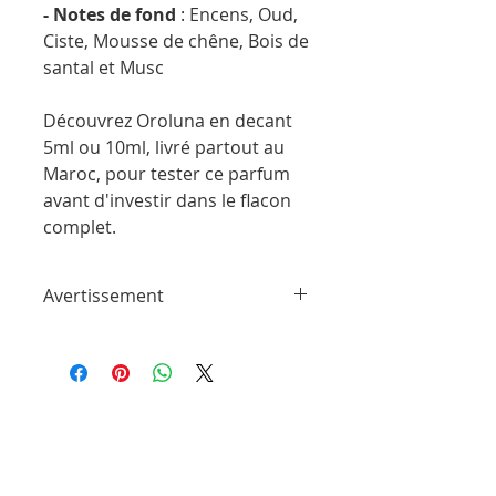
- Notes de fond
: Encens, Oud,
Ciste, Mousse de chêne, Bois de
santal et Musc
Découvrez Oroluna en decant
5ml ou 10ml, livré partout au
Maroc, pour tester ce parfum
avant d'investir dans le flacon
complet.
Avertissement
ParfumSplit n'est en aucun cas affilié à
cette marque ou à toute autre marque
de parfum trouvée sur ParfumSplit.com.
Il ne s'agit pas d'échantillons de produit
de maison ou de conception sous
licence.
Le client recevra un flacon vaporisateur
rempli à la main à partir des parfums