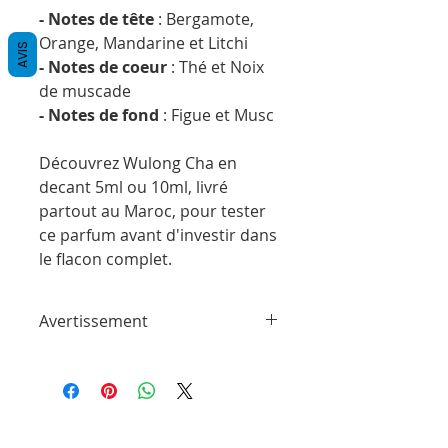
- Notes de tête
: Bergamote,
Orange, Mandarine et Litchi
AVIS
- Notes de coeur
: Thé et Noix
de muscade
- Notes de fond
: Figue et Musc
Découvrez Wulong Cha en
decant 5ml ou 10ml, livré
partout au Maroc, pour tester
ce parfum avant d'investir dans
le flacon complet.
Avertissement
ParfumSplit n'est en aucun cas affilié à
cette marque ou à toute autre marque
de parfum trouvée sur ParfumSplit.com.
Il ne s'agit pas d'échantillons de produit
de maison ou de conception sous