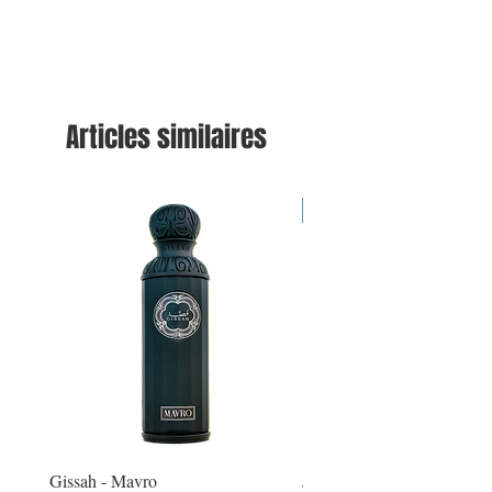
Articles similaires
Nouveauté
Gissah - Mavro
Jean Paul Gaultier - Le Mal