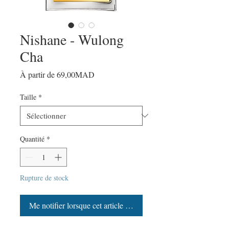
Nishane - Wulong
Cha
Prix
À partir de
69,00MAD
promotionnel
Taille
*
Quantité
*
Rupture de stock
Me notifier lorsque cet article est disponible