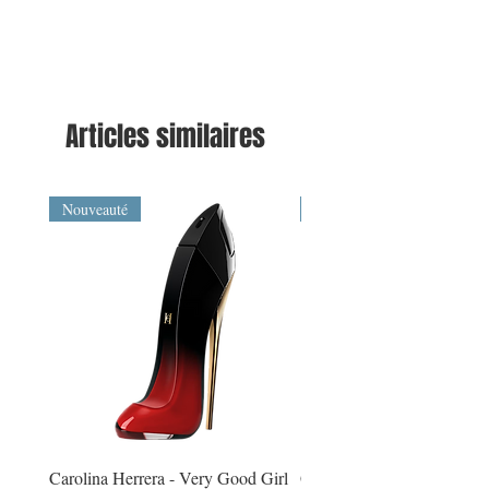
Articles similaires
Nouveauté
Nouveauté
Carolina Herrera - Very Good Girl
Givenchy - Irresistible Very