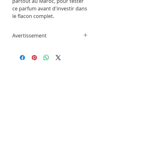
partout au Maroc, pour tester
ce parfum avant d'investir dans
le flacon complet.
Avertissement
ParfumSplit n'est en aucun cas affilié à
cette marque ou à toute autre marque
de parfum trouvée sur ParfumSplit.com.
Il ne s'agit pas d'échantillons de produit
de maison ou de conception sous
licence.
Le client recevra un flacon vaporisateur
rempli à la main à partir des parfums
originaux des marques originales.
Les flacons peuvent être différents de
ceux illustrés sur les photos. Ils sont
emballés avec soin pour garantir un
transport en toute sécurité.