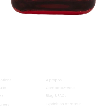
Aperçu rapide
op
Information
ections
A propos
uits
Contactez-nous
Blog & FAQs
es
Expédition et retour
gners