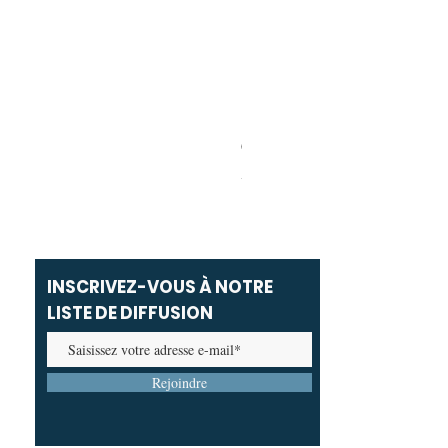
Carolina Herrera - Bad Boy Ext
Prix promotionnel
À partir de
69,00 MAD
INSCRIVEZ-VOUS À NOTRE
LISTE DE DIFFUSION
Rejoindre