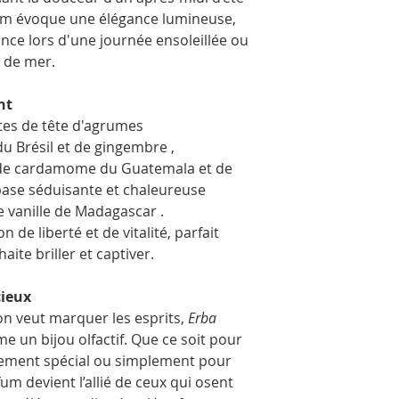
photos. Ils sont embal
rfum évoque une élégance lumineuse,
transport en toute séc
ance lors d'une journée ensoleillée ou
d de mer.
nt
tes de tête d'agrumes
du Brésil et de gingembre ,
de cardamome du Guatemala et de
 base séduisante et chaleureuse
e vanille de Madagascar .
de liberté et de vitalité, parfait
aite briller et captiver.
cieux
’on veut marquer les esprits,
Erba
e un bijou olfactif. Que ce soit pour
nement spécial ou simplement pour
fum devient l’allié de ceux qui osent