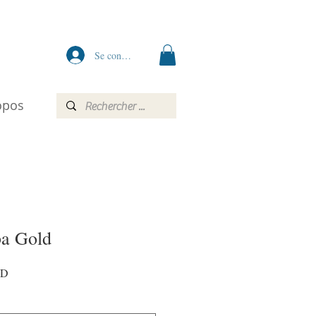
Se connecter
opos
ba Gold
Prix
AD
promotionnel