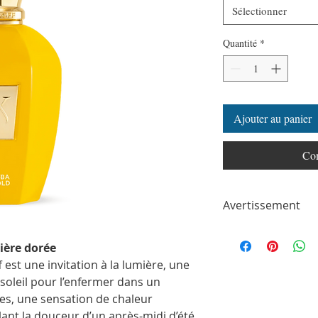
Sélectionner
Quantité
*
Ajouter au panier
Com
Avertissement
ParfumSplit n'est en a
toute autre marque de
ère dorée
ParfumSplit.com. Il ne 
 est une invitation à la lumière, une
de maison ou de conce
 soleil pour l’enfermer dans un
Le client recevra un fl
tes, une sensation de chaleur
partir des parfums ori
Les flacons peuvent êtr
nt la douceur d’un après-midi d’été