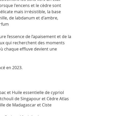
photos. Ils sont embal
orsque l'encens et le cèdre sont
transport en toute séc
icate mais irrésistible, la base
ille, de labdanum et d'ambre,
arfum
ure l’essence de l’apaisement et de la
eux qui recherchent des moments
où chaque effluve devient une
ncé en 2023.
bac et Huile essentielle de cypriol
tchouli de Singapour et Cèdre Atlas
lle de Madagascar et Ciste