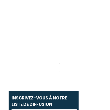
Carolina Herrera - Bad Boy Ext
Prix promotionnel
À partir de
69,00 MAD
INSCRIVEZ-VOUS À NOTRE
LISTE DE DIFFUSION