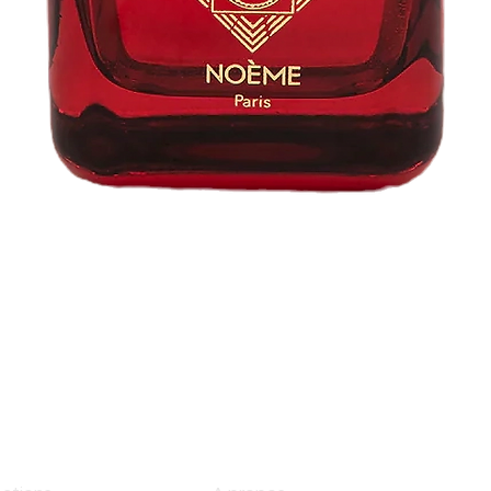
Aperçu rapide
op
Information