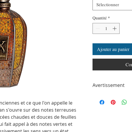
Sélectionner
Quantité
*
Ajouter au panier
Com
Avertissement
ParfumSplit n'est en a
toute autre marque de
nciennes et ce que l'on appelle le
ParfumSplit.com. Il ne 
an s'ouvre sur des notes terreuses
de maison ou de conce
cées chaudes et douces de feuilles
Le client recevra un fl
i fait appel à des notes vertes et
partir des parfums ori
Les flacons peuvent êtr
ssivement les sens vers un état