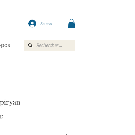
Se connecter
opos
piryan
Prix
AD
promotionnel