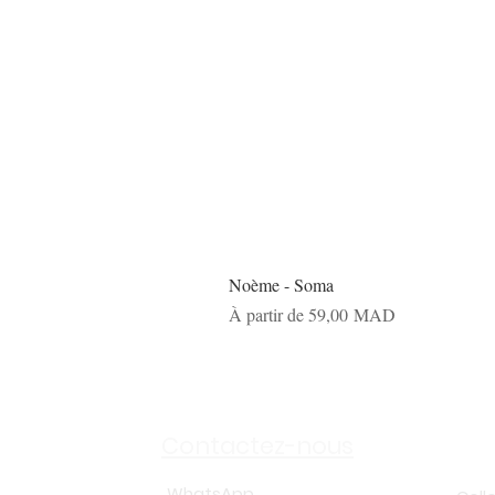
Noème - Soma
Prix promotionnel
À partir de
59,00 MAD
Sh
Contactez-nous
WhatsApp