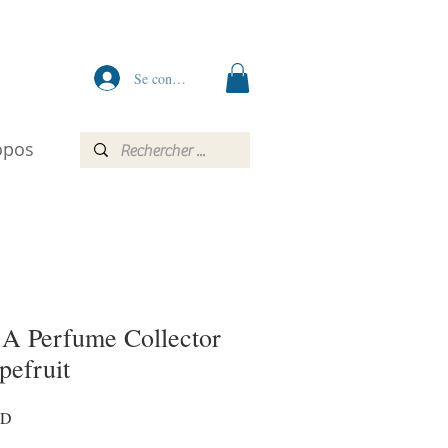
Se connecter
opos
A Perfume Collector
pefruit
Prix
AD
promotionnel