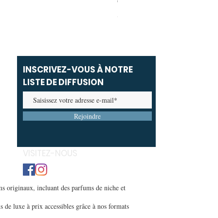
Carolina Herrera - Bad Boy Ext
Prix promotionnel
À partir de
69,00 MAD
INSCRIVEZ-VOUS À NOTRE
LISTE DE DIFFUSION
Rejoindre
VISITEZ-NOUS
s originaux, incluant des parfums de niche et
s de luxe à prix accessibles grâce à nos formats