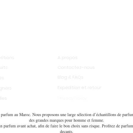
op
Information
ections
A propos
uits
Contactez-nous
Blog & FAQs
es
Expédition et retour
gners
les
Privacy Policy
de parfum au Maroc. Nous proposons une large sélection d’échantillons de parfum
des grandes marques pour homme et femme.
n parfum avant achat, afin de faire le bon choix sans risque. Profitez de parfum
decants.