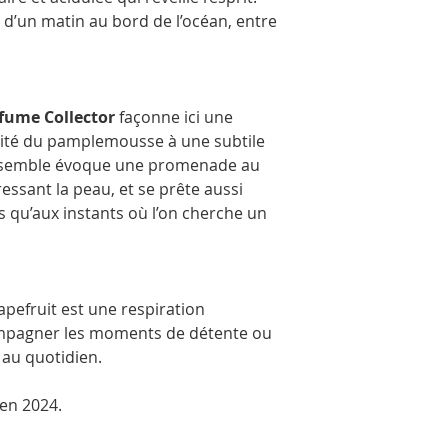
partir des parfums ori
 d’un matin au bord de l’océan, entre
Les flacons peuvent êtr
photos. Ils sont embal
transport en toute séc
fume Collector
façonne ici une
ruité du pamplemousse à une subtile
nsemble évoque une promenade au
ressant la peau, et se prête aussi
s qu’aux instants où l’on cherche un
apefruit est une respiration
ompagner les moments de détente ou
 au quotidien.
 en 2024.