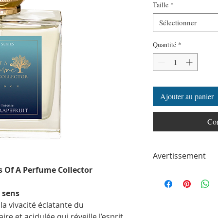
Taille
*
Sélectionner
Quantité
*
Ajouter au panier
Com
Avertissement
s Of A Perfume Collector
ParfumSplit n'est en a
toute autre marque de
ParfumSplit.com. Il ne 
s sens
de maison ou de conce
 la vivacité éclatante du
Le client recevra un fl
 et acidulée qui réveille l’esprit.