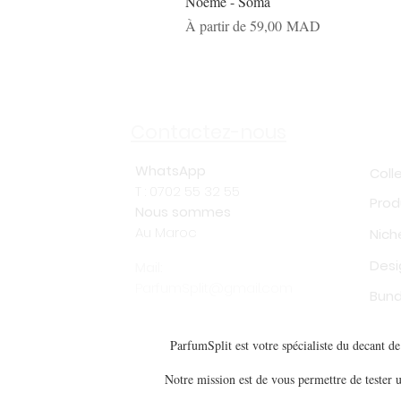
Noème - Soma
Prix promotionnel
À partir de
59,00 MAD
Sh
Contactez-nous
WhatsApp
Coll
T : 0702 55 32 55
Prod
Nous sommes
Au Maroc
Nich
Desi
Mail:
ParfumSplit@gmail.com
Bund
ParfumSplit est votre spécialiste du decant 
Notre mission est de vous permettre de tester u