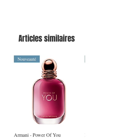
Articles similaires
Nouveauté
Nouveauté
Armani - Power Of You
Montblanc - Explorer Extr